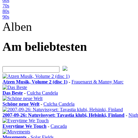
60s
70s
80s
90s
Alben
Am beliebtesten
Atzen Musik, Volume 2 (disc 1)
-
Frauenarzt & Manny Marc
Das Beste
-
Culcha Candela
Schöne neue Welt
-
Culcha Candela
2007-09-26: Natuvissyset: Tavastia klubi, Helsinki, Finland
-
Nigh
Everytime We Touch
-
Cascada
Movements
-
Solar Fields