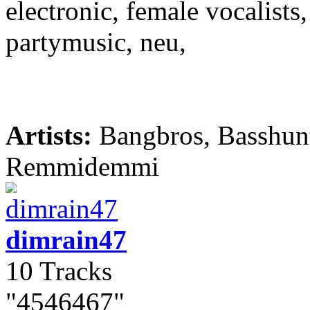
electronic, female vocalists
partymusic, neu,
Artists:
Bangbros, Basshunt
Remmidemmi
dimrain47
10 Tracks
"4546467"