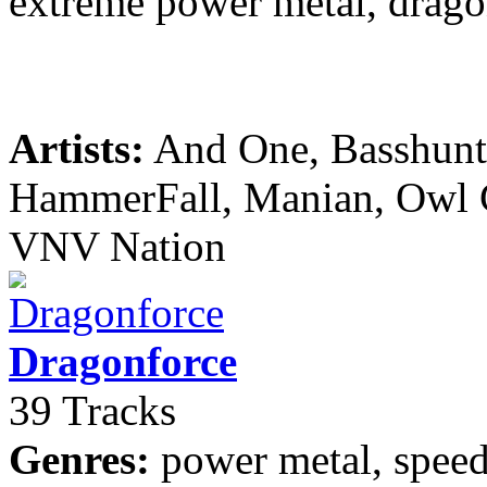
extreme power metal, drago
Artists:
And One, Basshunte
HammerFall, Manian, Owl Ci
VNV Nation
Dragonforce
39 Tracks
Genres:
power metal, speed