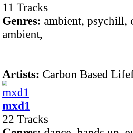
11 Tracks
Genres:
ambient, psychill, c
ambient,
Artists:
Carbon Based Life
mxd1
22 Tracks
Genres:
dance, hands up, e