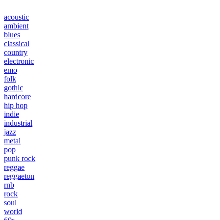
acoustic
ambient
blues
classical
country
electronic
emo
folk
gothic
hardcore
hip hop
indie
industrial
jazz
metal
pop
punk rock
reggae
reggaeton
rnb
rock
soul
world