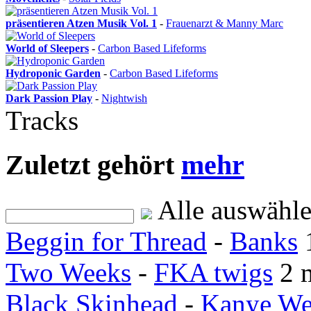
präsentieren Atzen Musik Vol. 1
-
Frauenarzt & Manny Marc
World of Sleepers
-
Carbon Based Lifeforms
Hydroponic Garden
-
Carbon Based Lifeforms
Dark Passion Play
-
Nightwish
Tracks
Zuletzt gehört
mehr
Alle auswähl
Beggin for Thread
-
Banks
Two Weeks
-
FKA twigs
2 
Black Skinhead
-
Kanye We