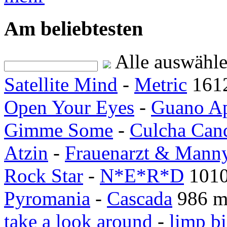
Am beliebtesten
Alle auswähl
Satellite Mind
-
Metric
161
Open Your Eyes
-
Guano A
Gimme Some
-
Culcha Can
Atzin
-
Frauenarzt & Mann
Rock Star
-
N*E*R*D
1010
Pyromania
-
Cascada
986 m
take a look around
-
limp bi