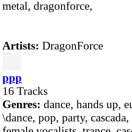
metal, dragonforce,
Artists:
DragonForce
ppp
16 Tracks
Genres:
dance, hands up, e
\dance, pop, party, cascada,
female vocalists, trance, cas