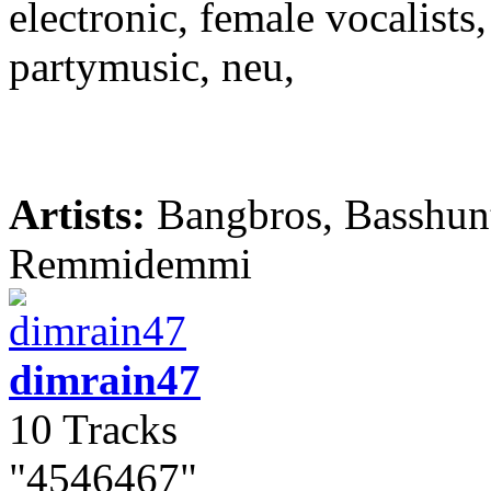
electronic, female vocalists
partymusic, neu,
Artists:
Bangbros, Basshunt
Remmidemmi
dimrain47
10 Tracks
"4546467"