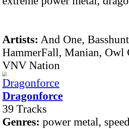
extreme power metal, drago
Artists:
And One, Basshunte
HammerFall, Manian, Owl Ci
VNV Nation
Dragonforce
39 Tracks
Genres:
power metal, speed