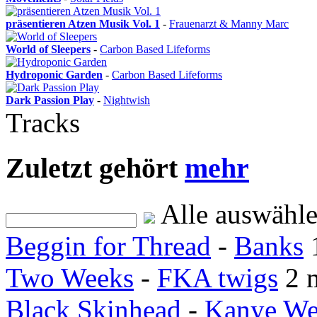
präsentieren Atzen Musik Vol. 1
-
Frauenarzt & Manny Marc
World of Sleepers
-
Carbon Based Lifeforms
Hydroponic Garden
-
Carbon Based Lifeforms
Dark Passion Play
-
Nightwish
Tracks
Zuletzt gehört
mehr
Alle auswähl
Beggin for Thread
-
Banks
Two Weeks
-
FKA twigs
2 
Black Skinhead
-
Kanye We