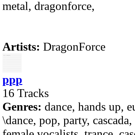
metal, dragonforce,
Artists:
DragonForce
ppp
16 Tracks
Genres:
dance, hands up, e
\dance, pop, party, cascada,
female vocalists, trance, cas