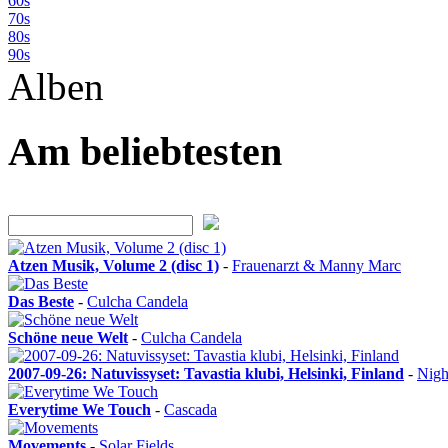
60s
70s
80s
90s
Alben
Am beliebtesten
Atzen Musik, Volume 2 (disc 1)
-
Frauenarzt & Manny Marc
Das Beste
-
Culcha Candela
Schöne neue Welt
-
Culcha Candela
2007-09-26: Natuvissyset: Tavastia klubi, Helsinki, Finland
-
Nigh
Everytime We Touch
-
Cascada
Movements
-
Solar Fields