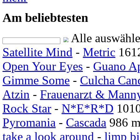
Am beliebtesten
Alle auswähl
Satellite Mind
-
Metric
161
Open Your Eyes
-
Guano A
Gimme Some
-
Culcha Can
Atzin
-
Frauenarzt & Mann
Rock Star
-
N*E*R*D
1010
Pyromania
-
Cascada
986 m
take a look around
-
limp bi