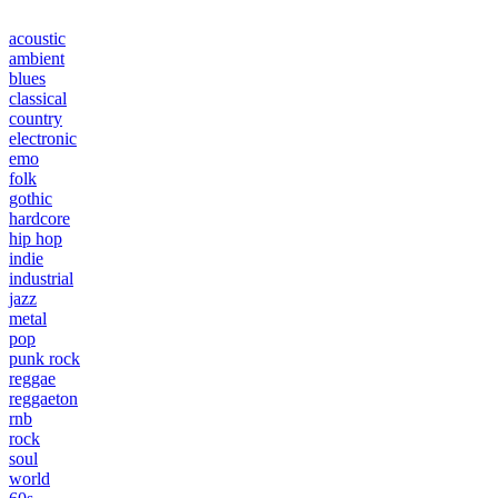
acoustic
ambient
blues
classical
country
electronic
emo
folk
gothic
hardcore
hip hop
indie
industrial
jazz
metal
pop
punk rock
reggae
reggaeton
rnb
rock
soul
world