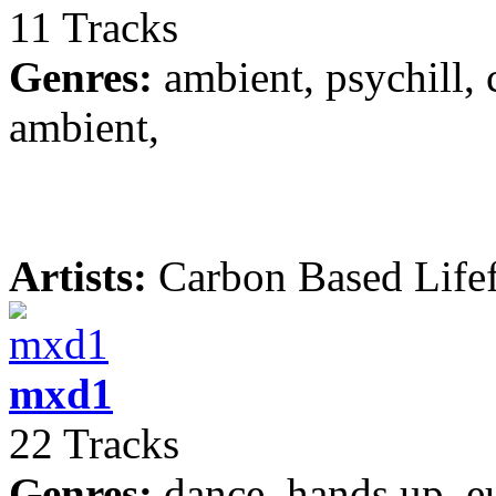
11 Tracks
Genres:
ambient, psychill, c
ambient,
Artists:
Carbon Based Life
mxd1
22 Tracks
Genres:
dance, hands up, e