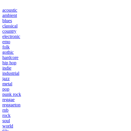
acoustic
ambient
blues
classical
country
electronic
emo
folk
gothic
hardcore
hip hop
indie
industrial
jazz
metal
pop
punk rock
reggae
reggaeton
rnb
rock
soul
world