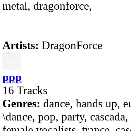
metal, dragonforce,
Artists:
DragonForce
ppp
16 Tracks
Genres:
dance, hands up, e
\dance, pop, party, cascada,
female vocalists, trance, cas