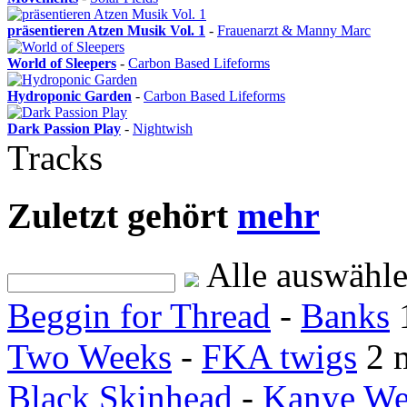
präsentieren Atzen Musik Vol. 1
-
Frauenarzt & Manny Marc
World of Sleepers
-
Carbon Based Lifeforms
Hydroponic Garden
-
Carbon Based Lifeforms
Dark Passion Play
-
Nightwish
Tracks
Zuletzt gehört
mehr
Alle auswähl
Beggin for Thread
-
Banks
Two Weeks
-
FKA twigs
2 
Black Skinhead
-
Kanye We