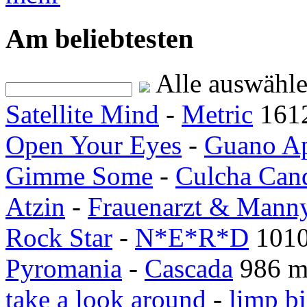
Am beliebtesten
Alle auswähl
Satellite Mind
-
Metric
161
Open Your Eyes
-
Guano A
Gimme Some
-
Culcha Can
Atzin
-
Frauenarzt & Mann
Rock Star
-
N*E*R*D
1010
Pyromania
-
Cascada
986 m
take a look around
-
limp bi