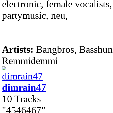
electronic, female vocalists
partymusic, neu,
Artists:
Bangbros, Basshunt
Remmidemmi
dimrain47
10 Tracks
"4546467"