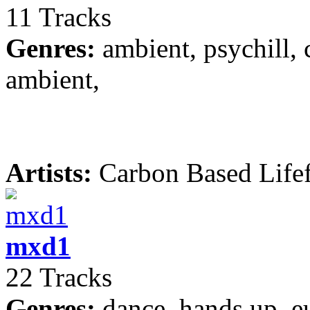
11 Tracks
Genres:
ambient, psychill, c
ambient,
Artists:
Carbon Based Life
mxd1
22 Tracks
Genres:
dance, hands up, e