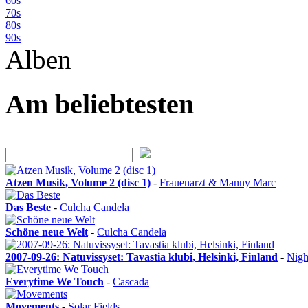
60s
70s
80s
90s
Alben
Am beliebtesten
Atzen Musik, Volume 2 (disc 1)
-
Frauenarzt & Manny Marc
Das Beste
-
Culcha Candela
Schöne neue Welt
-
Culcha Candela
2007-09-26: Natuvissyset: Tavastia klubi, Helsinki, Finland
-
Nigh
Everytime We Touch
-
Cascada
Movements
-
Solar Fields