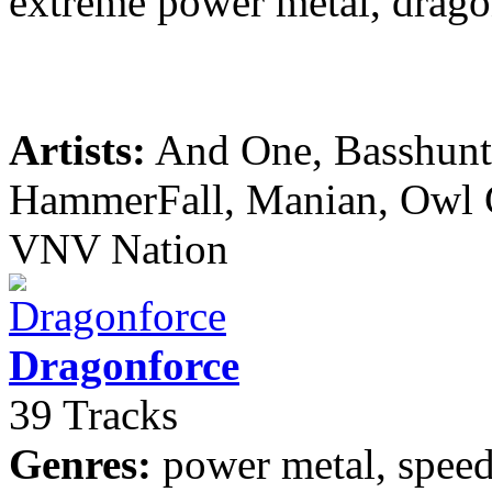
extreme power metal, drago
Artists:
And One, Basshunte
HammerFall, Manian, Owl Ci
VNV Nation
Dragonforce
39 Tracks
Genres:
power metal, speed