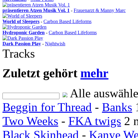
präsentieren Atzen Musik Vol. 1
-
Frauenarzt & Manny Marc
World of Sleepers
-
Carbon Based Lifeforms
Hydroponic Garden
-
Carbon Based Lifeforms
Dark Passion Play
-
Nightwish
Tracks
Zuletzt gehört
mehr
Alle auswähl
Beggin for Thread
-
Banks
Two Weeks
-
FKA twigs
2 
Black Skinhead
-
Kanye We