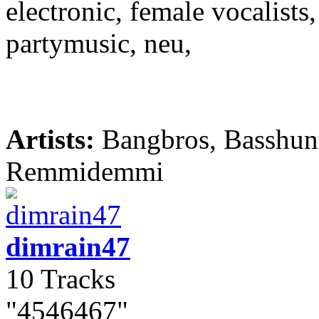
electronic, female vocalists
partymusic, neu,
Artists:
Bangbros, Basshunt
Remmidemmi
dimrain47
10 Tracks
"4546467"