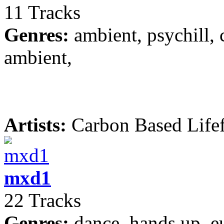
11 Tracks
Genres:
ambient, psychill, c
ambient,
Artists:
Carbon Based Life
mxd1
22 Tracks
Genres:
dance, hands up, e