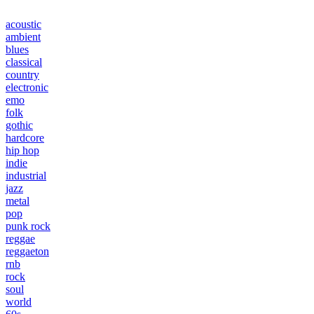
acoustic
ambient
blues
classical
country
electronic
emo
folk
gothic
hardcore
hip hop
indie
industrial
jazz
metal
pop
punk rock
reggae
reggaeton
rnb
rock
soul
world