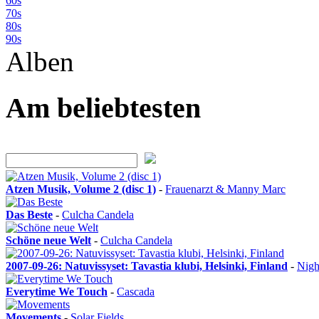
60s
70s
80s
90s
Alben
Am beliebtesten
Atzen Musik, Volume 2 (disc 1)
-
Frauenarzt & Manny Marc
Das Beste
-
Culcha Candela
Schöne neue Welt
-
Culcha Candela
2007-09-26: Natuvissyset: Tavastia klubi, Helsinki, Finland
-
Nigh
Everytime We Touch
-
Cascada
Movements
-
Solar Fields