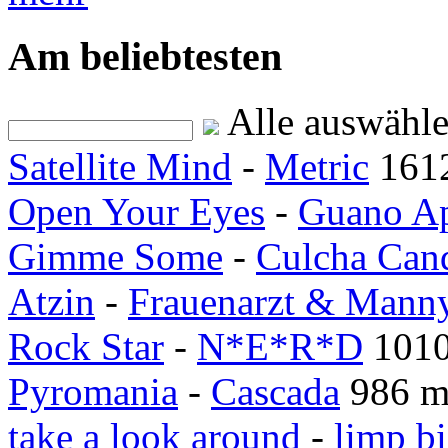
Am beliebtesten
Alle auswähl
Satellite Mind
-
Metric
161
Open Your Eyes
-
Guano A
Gimme Some
-
Culcha Can
Atzin
-
Frauenarzt & Mann
Rock Star
-
N*E*R*D
1010
Pyromania
-
Cascada
986 m
take a look around
-
limp bi