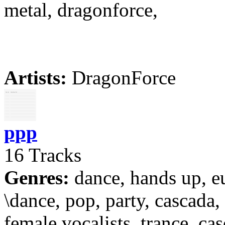
metal, dragonforce,
Artists:
DragonForce
ppp
16 Tracks
Genres:
dance, hands up, e
\dance, pop, party, cascada,
female vocalists, trance, cas