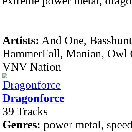
extreme power metal, drago
Artists:
And One, Basshunte
HammerFall, Manian, Owl Ci
VNV Nation
Dragonforce
39 Tracks
Genres:
power metal, speed