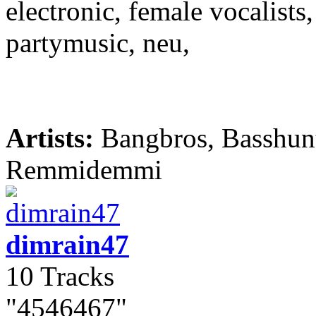
electronic, female vocalists
partymusic, neu,
Artists:
Bangbros, Basshunt
Remmidemmi
dimrain47
10 Tracks
"4546467"