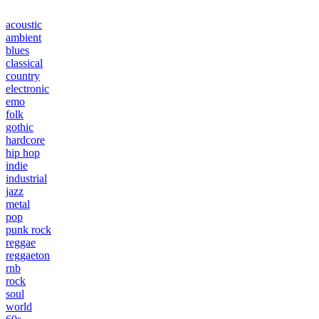
acoustic
ambient
blues
classical
country
electronic
emo
folk
gothic
hardcore
hip hop
indie
industrial
jazz
metal
pop
punk rock
reggae
reggaeton
rnb
rock
soul
world