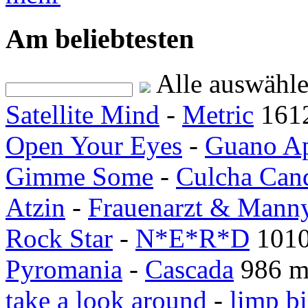
Am beliebtesten
Alle auswähl
Satellite Mind
-
Metric
161
Open Your Eyes
-
Guano A
Gimme Some
-
Culcha Can
Atzin
-
Frauenarzt & Mann
Rock Star
-
N*E*R*D
1010
Pyromania
-
Cascada
986 m
take a look around
-
limp bi