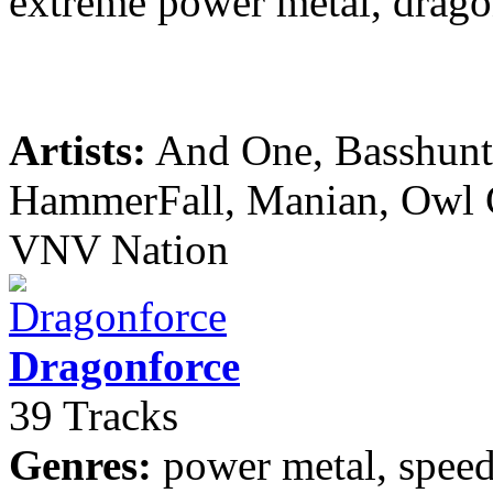
extreme power metal, drago
Artists:
And One, Basshunte
HammerFall, Manian, Owl Ci
VNV Nation
Dragonforce
39 Tracks
Genres:
power metal, speed