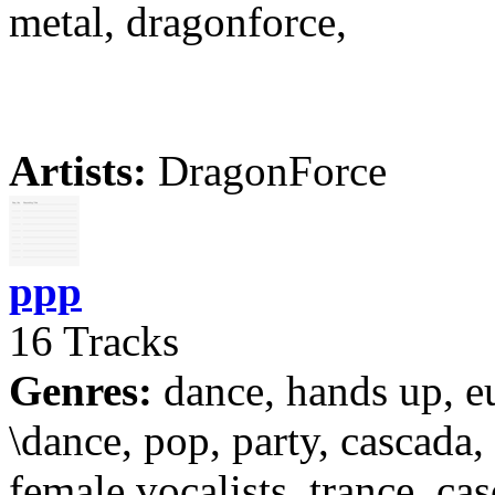
metal, dragonforce,
Artists:
DragonForce
ppp
16 Tracks
Genres:
dance, hands up, e
\dance, pop, party, cascada,
female vocalists, trance, cas