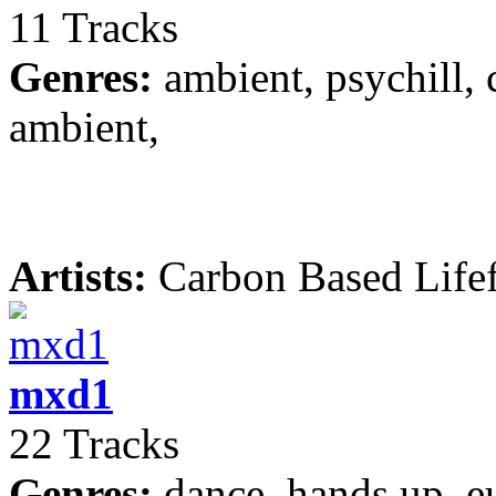
11 Tracks
Genres:
ambient, psychill, c
ambient,
Artists:
Carbon Based Life
mxd1
22 Tracks
Genres:
dance, hands up, e