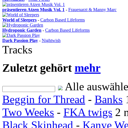
präsentieren Atzen Musik Vol. 1
-
Frauenarzt & Manny Marc
World of Sleepers
-
Carbon Based Lifeforms
Hydroponic Garden
-
Carbon Based Lifeforms
Dark Passion Play
-
Nightwish
Tracks
Zuletzt gehört
mehr
Alle auswähl
Beggin for Thread
-
Banks
Two Weeks
-
FKA twigs
2 
Black Skinhead
-
Kanye We