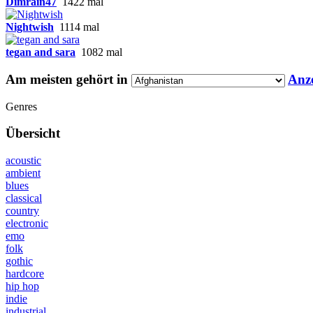
Dimrain47
1422 mal
Nightwish
1114 mal
tegan and sara
1082 mal
Am meisten gehört in
Anz
Genres
Übersicht
acoustic
ambient
blues
classical
country
electronic
emo
folk
gothic
hardcore
hip hop
indie
industrial