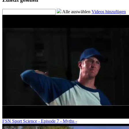
Alle auswählen
Videos hinzufügen
FSN Sport Science - Episode 7 - Myths -