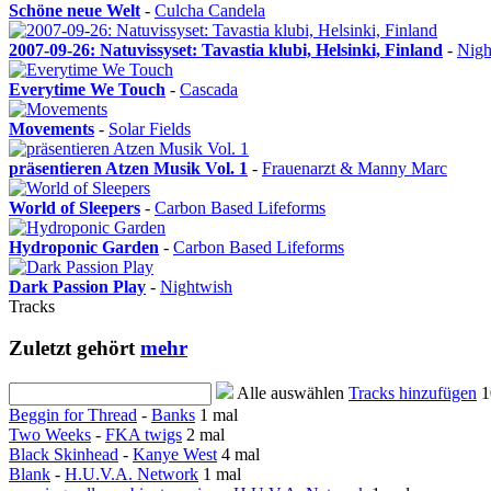
Schöne neue Welt
-
Culcha Candela
2007-09-26: Natuvissyset: Tavastia klubi, Helsinki, Finland
-
Nigh
Everytime We Touch
-
Cascada
Movements
-
Solar Fields
präsentieren Atzen Musik Vol. 1
-
Frauenarzt & Manny Marc
World of Sleepers
-
Carbon Based Lifeforms
Hydroponic Garden
-
Carbon Based Lifeforms
Dark Passion Play
-
Nightwish
Tracks
Zuletzt gehört
mehr
Alle auswählen
Tracks hinzufügen
1
Beggin for Thread
-
Banks
1 mal
Two Weeks
-
FKA twigs
2 mal
Black Skinhead
-
Kanye West
4 mal
Blank
-
H.U.V.A. Network
1 mal