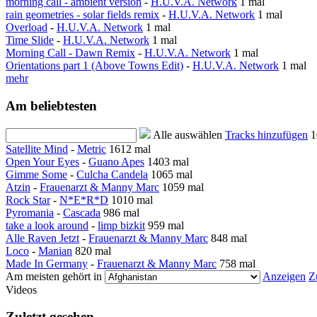
morning call - ambient version
-
H.U.V.A. Network
1 mal
rain geometries - solar fields remix
-
H.U.V.A. Network
1 mal
Overload
-
H.U.V.A. Network
1 mal
Time Slide
-
H.U.V.A. Network
1 mal
Morning Call - Dawn Remix
-
H.U.V.A. Network
1 mal
Orientations part 1 (Above Towns Edit)
-
H.U.V.A. Network
1 mal
mehr
Am beliebtesten
Alle auswählen
Tracks hinzufügen
1
Satellite Mind
-
Metric
1612 mal
Open Your Eyes
-
Guano Apes
1403 mal
Gimme Some
-
Culcha Candela
1065 mal
Atzin
-
Frauenarzt & Manny Marc
1059 mal
Rock Star
-
N*E*R*D
1010 mal
Pyromania
-
Cascada
986 mal
take a look around
-
limp bizkit
959 mal
Alle Raven Jetzt
-
Frauenarzt & Manny Marc
848 mal
Loco
-
Manian
820 mal
Made In Germany
-
Frauenarzt & Manny Marc
758 mal
Am meisten gehört in
Anzeigen
Z
Videos
Zuletzt gesehen