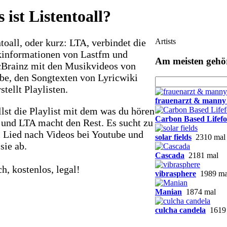
 ist Listentoall?
toall, oder kurz: LTA, verbindet die
Artists
informationen von Lastfm und
Am meisten gehö
Brainz mit den Musikvideos von
be, den Songtexten von Lyricwiki
stellt Playlisten.
frauenarzt & manny
lst die Playlist mit dem was du hören
Carbon Based Lifef
t und LTA macht den Rest. Es sucht zu
 Lied nach Videos bei Youtube und
solar fields
2310 mal
 sie ab.
Cascada
2181 mal
h, kostenlos, legal!
vibrasphere
1989 ma
Manian
1874 mal
culcha candela
1619