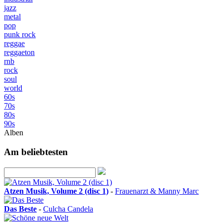
jazz
metal
pop
punk rock
reggae
reggaeton
rnb
rock
soul
world
60s
70s
80s
90s
Alben
Am beliebtesten
Atzen Musik, Volume 2 (disc 1)
-
Frauenarzt & Manny Marc
Das Beste
-
Culcha Candela