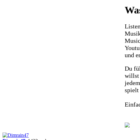
Was
Listen
Musik
Music
Youtu
und er
Du fül
wills
jedem
spielt
Einfac