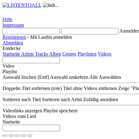
Hilfe
Impressum
Anmelde
Registrieren
-
Mit Lastfm anmelden
Abmelden
Entdecke
Startseite
Artists
Tracks
Alben
Genres
Playlisten
Videos
Video
Playlist
Auswahl löschen [Entf]
Auswahl umkehren
Alle Auswählen
Doppelte Titel entfernen
(rote) Titel ohne Videos entfernen
Zeige "Pl
Sortieren nach Titel
Sortieren nach Artist
Zufällig anordnen
Videolinks anzeigen
Playlist speichern
Videos zum Lied
Startseite