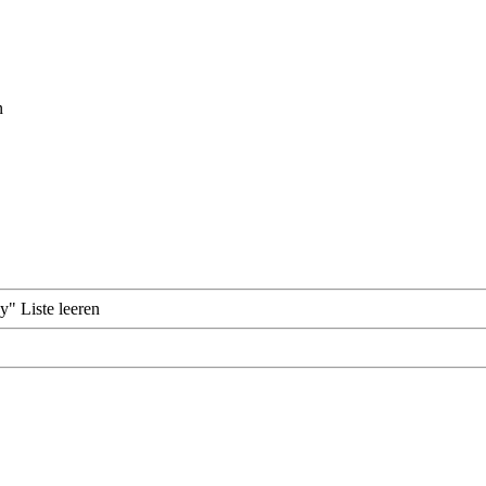
n
ay"
Liste leeren